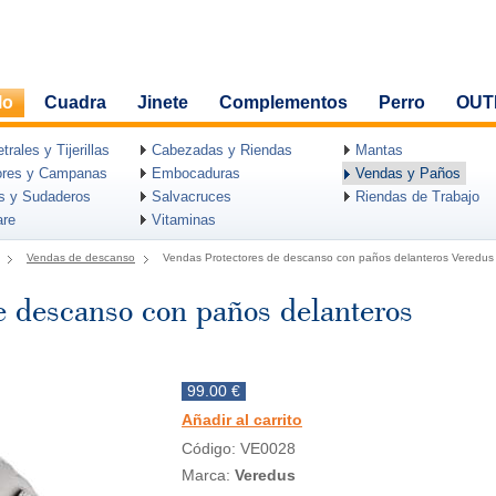
lo
Cuadra
Jinete
Complementos
Perro
OUT
rales y Tijerillas
Cabezadas y Riendas
Mantas
ores y Campanas
Embocaduras
Vendas y Paños
as y Sudaderos
Salvacruces
Riendas de Trabajo
are
Vitaminas
Vendas de descanso
Vendas Protectores de descanso con paños delanteros Veredus
e descanso con paños delanteros
99.00 €
Añadir al carrito
Código: VE0028
Marca:
Veredus