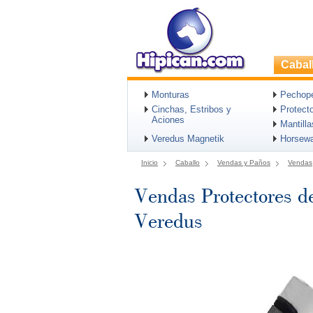
Cabal
Monturas
Pechopet
Cinchas, Estribos y
Protect
Aciones
Mantill
Veredus Magnetik
Horsew
Inicio
Caballo
Vendas y Paños
Vendas
Vendas Protectores d
Veredus