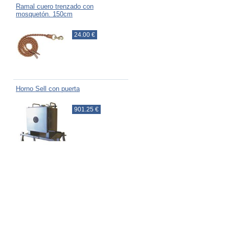
Ramal cuero trenzado con
mosquetón. 150cm
24.00 €
Horno Sell con puerta
901.25 €