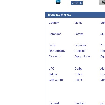
70.00 €
Todas las marcas
Country
Mehis
Suh
Sprenger
Leovet
Stu
Zaldi
Lehmann
Zar
HS Germany
Hauptner
Hei
Castecus
Equip Horse
Equ
LPC
Derby
Aig
Sefton
Cribox
Lin
Con Cuero
Hismar
Ker
Lamicell
Stubben
Esp