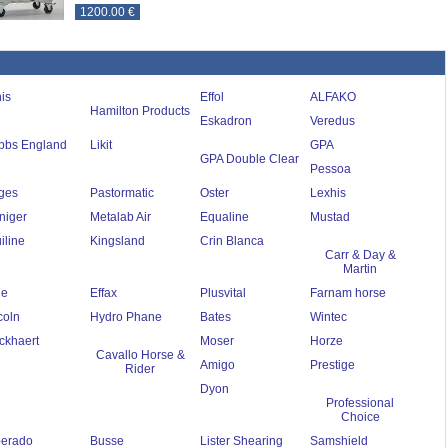
1200.00 €
is
Effol
ALFAKO
Hamilton Products
Eskadron
Veredus
bbs England
Likit
GPA
GPA Double Clear
Pessoa
ges
Pastormatic
Oster
Lexhis
niger
Metalab Air
Equaline
Mustad
iline
Kingsland
Crin Blanca
Carr & Day &
Martin
le
Effax
Plusvital
Farnam horse
coln
Hydro Phane
Bates
Wintec
ckhaert
Moser
Horze
Cavallo Horse &
Amigo
Prestige
Rider
Dyon
Professional
Choice
erado
Busse
Lister Shearing
Samshield