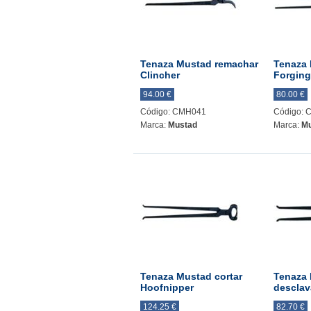
Tenaza Mustad remachar
Tenaza 
Clincher
Forgin
94.00 €
80.00 €
Código: CMH041
Código:
Marca:
Mustad
Marca:
Mu
Tenaza Mustad cortar
Tenaza
Hoofnipper
desclava
124.25 €
82.70 €