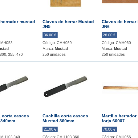
o herrador mustad
Clavos de herrar Mustad
Clavos de herrar
JN5
JN6
36.00 €
28.00 €
 CMH053
Código: CMH059
Código: CMH060
stad
Marca:
Mustad
Marca:
Mustad
300, 355, 470
250 unidades
250 unidades
a corta cascos
Cuchilla corta cascos
Martillo herrado
 340mm
Mustad 360mm
forja 60007
21.00 €
70.00 €
CMH103.340
Código: CMH103.360
Código: CMH056