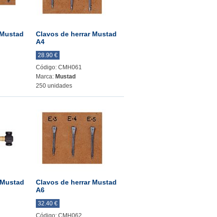
 Mustad
Clavos de herrar Mustad
A4
28.90 €
Código: CMH061
Marca:
Mustad
250 unidades
r Mustad
Clavos de herrar Mustad
A6
32.40 €
Código: CMH062