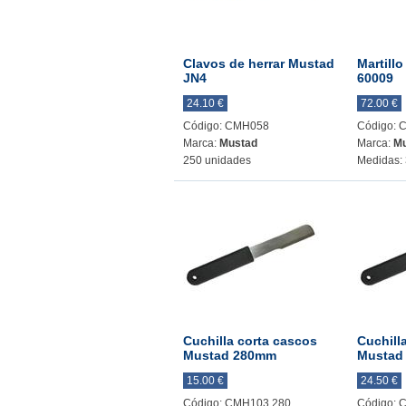
Clavos de herrar Mustad
Martill
JN4
60009
24.10 €
72.00 €
Código: CMH058
Código:
Marca:
Mustad
Marca:
Mu
250 unidades
Medidas: 
Cuchilla corta cascos
Cuchill
Mustad 280mm
Mustad
15.00 €
24.50 €
Código: CMH103.280
Código: 