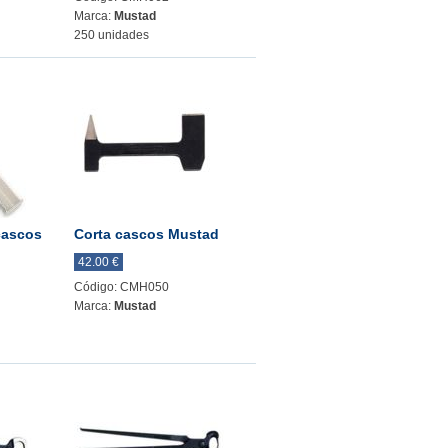
Marca:
Mustad
250 unidades
cascos
Corta cascos Mustad
42.00 €
Código: CMH050
Marca:
Mustad