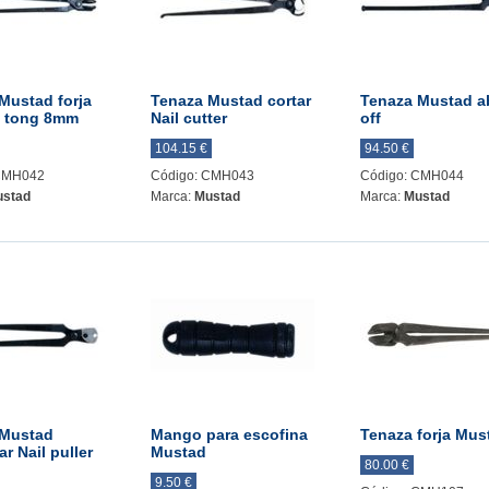
Mustad forja
Tenaza Mustad cortar
Tenaza Mustad ab
g tong 8mm
Nail cutter
off
104.15 €
94.50 €
 CMH042
Código: CMH043
Código: CMH044
stad
Marca:
Mustad
Marca:
Mustad
 Mustad
Mango para escofina
Tenaza forja Mus
r Nail puller
Mustad
80.00 €
9.50 €