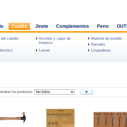
lo
Cuadra
Jinete
Complementos
Perro
OUT
 del caballo
Arcones y cajas de
Material de establo
limpieza
Ramales
léctrico
Leovet
Limpiadores
Mostrar los productos:
Ir