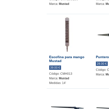
Marca:
Mustad
Marca:
Mu
Escofina para mango
Punter
Mustad
28.00 €
39.00 €
Código:
Código: CMH013
Marca:
Mu
Marca:
Mustad
Medidas: 14'