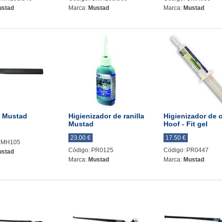
stad
Marca:
Mustad
Marca:
Mustad
o Mustad
Higienizador de ranilla
Higienizador de 
Mustad
Hoof - Fit gel
23.00 €
17.50 €
 CMH105
Código: PR0125
Código: PR0447
stad
Marca:
Mustad
Marca:
Mustad