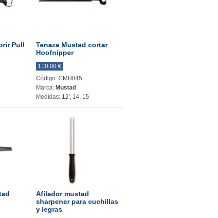
rir Pull
Tenaza Mustad cortar
Hoofnipper
110.00 €
Código: CMH045
Marca:
Mustad
Medidas: 12', 14, 15
tad
Afilador mustad
sharpener para cuchillas
y legras