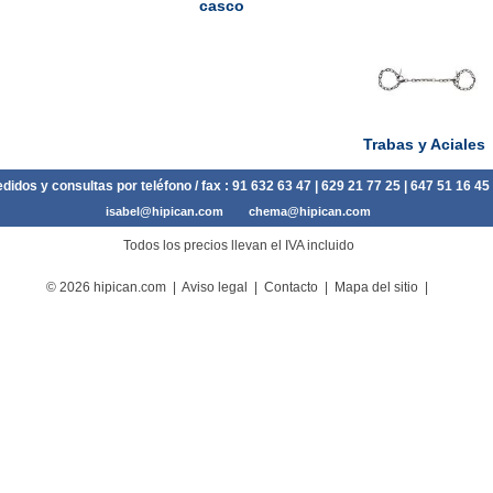
casco
Trabas y Aciales
didos y consultas por teléfono / fax :
91 632 63 47
| 629 21 77 25 | 647 51 16 45
isabel@hipican.com
chema@hipican.com
Todos los precios llevan el IVA incluido
© 2026 hipican.com |
Aviso legal
|
Contacto
|
Mapa del sitio
|