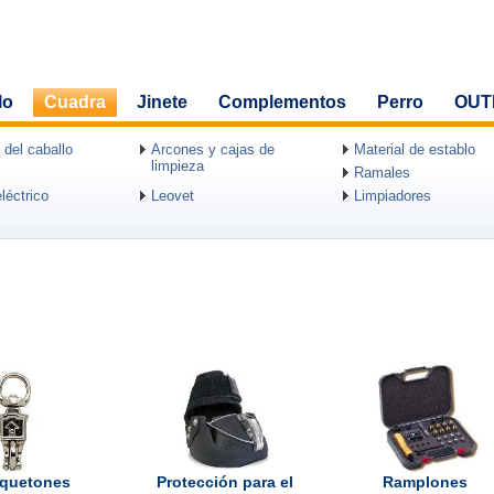
lo
Cuadra
Jinete
Complementos
Perro
OUT
 del caballo
Arcones y cajas de
Material de establo
limpieza
Ramales
léctrico
Leovet
Limpiadores
quetones
Protección para el
Ramplones