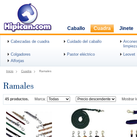
Caballo
Cuadra
Jinete
Cabezadas de cuadra
Cuidado del caballo
Arcones
limpiez
Colgadores
Pastor eléctrico
Leovet
Alforjas
Inicio
Cuadra
Ramales
Ramales
45 productos.
Marca:
Mostrar l