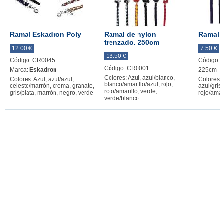
Ramal Eskadron Poly
Ramal de nylon
Ramal
trenzado. 250cm
12.00 €
7.50 €
13.50 €
Código: CR0045
Código
Código: CR0001
Marca:
Eskadron
225cm
Colores: Azul, azul/blanco,
Colores: Azul, azul/azul,
Colores:
blanco/amarillo/azul, rojo,
celeste/marrón, crema, granate,
azul/gris
rojo/amarillo, verde,
gris/plata, marrón, negro, verde
rojo/ama
verde/blanco