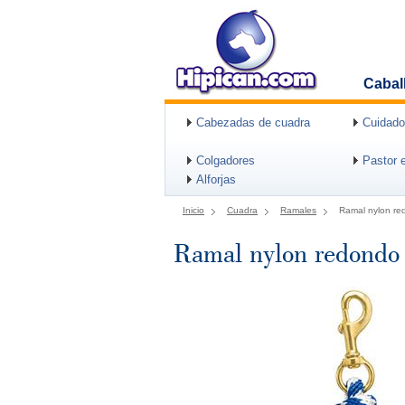
Cabal
Cabezadas de cuadra
Cuidado
Colgadores
Pastor e
Alforjas
Inicio
Cuadra
Ramales
Ramal nylon r
Ramal nylon redond