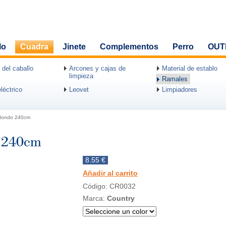
lo
Cuadra
Jinete
Complementos
Perro
OUT
 del caballo
Arcones y cajas de
Material de establo
limpieza
Ramales
léctrico
Leovet
Limpiadores
edondo 240cm
o 240cm
8.55 €
Añadir al carrito
Código: CR0032
Marca:
Country