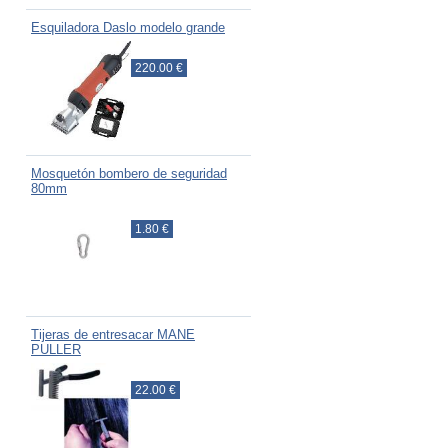
Esquiladora Daslo modelo grande
220.00 €
Mosquetón bombero de seguridad
80mm
1.80 €
Tijeras de entresacar MANE
PULLER
22.00 €