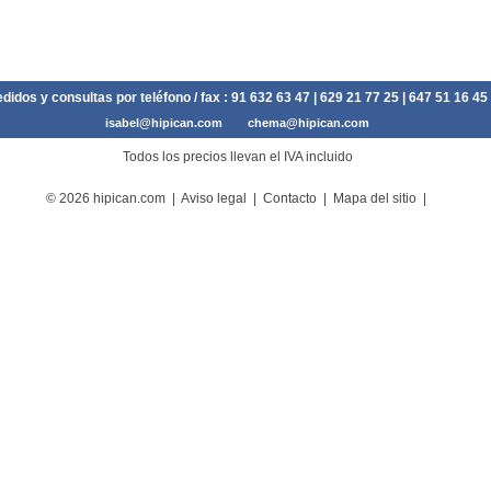
didos y consultas por teléfono / fax :
91 632 63 47
| 629 21 77 25 | 647 51 16 45
isabel@hipican.com
chema@hipican.com
Todos los precios llevan el IVA incluido
© 2026 hipican.com |
Aviso legal
|
Contacto
|
Mapa del sitio
|