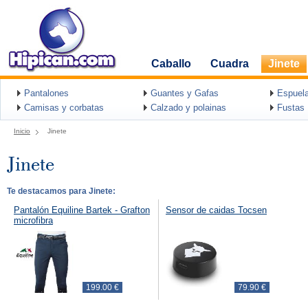
Caballo
Cuadra
Jinete
Pantalones
Guantes y Gafas
Espuel
Camisas y corbatas
Calzado y polainas
Fustas
Inicio
Jinete
Jinete
Te destacamos para Jinete:
Pantalón Equiline Bartek - Grafton
Sensor de caidas Tocsen
microfibra
199.00 €
79.90 €