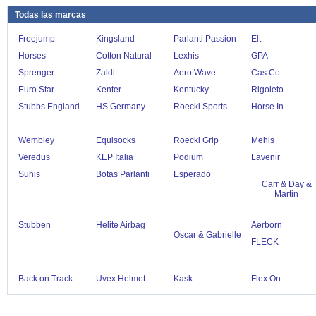
Todas las marcas
Freejump
Kingsland
Parlanti Passion
Elt
Horses
Cotton Natural
Lexhis
GPA
Sprenger
Zaldi
Aero Wave
Cas Co
Euro Star
Kenter
Kentucky
Rigoleto
Stubbs England
HS Germany
Roeckl Sports
Horse In
Wembley
Equisocks
Roeckl Grip
Mehis
Veredus
KEP Italia
Podium
Lavenir
Suhis
Botas Parlanti
Esperado
Carr & Day &
Martin
Stubben
Helite Airbag
Aerborn
Oscar & Gabrielle
FLECK
Back on Track
Uvex Helmet
Kask
Flex On