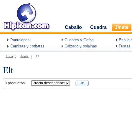
Caballo
Cuadra
Jinete
Pantalones
Guantes y Gafas
Espuel
Camisas y corbatas
Calzado y polainas
Fustas
Inicio
Jinete
Elt
Elt
0 productos.
Ir