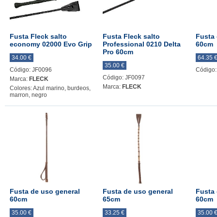
Fusta Fleck salto
Fusta Fleck salto
Fusta 
economy 02000 Evo Grip
Professional 0210 Delta
60cm
Pro 60cm
34.00 €
64.35 
35.00 €
Código: JF0096
Código:
Código: JF0097
Marca:
FLECK
Marca:
FLECK
Colores: Azul marino, burdeos,
marron, negro
Fusta de uso general
Fusta de uso general
Fusta 
60cm
65cm
60cm
35.00 €
33.25 €
35.00 