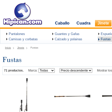
Caballo
Cuadra
Jinete
Pantalones
Guantes y Gafas
Espuel
Camisas y corbatas
Calzado y polainas
Fustas
Inicio
Jinete
Fustas
Fustas
71 productos.
Marca:
Mostrar los