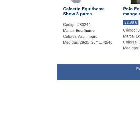
Calcetin Equitheme
Polo E
Show 3 pares
manga c
32.90 €
Código: JB0244
Código: 
Marca:
Equitheme
Marca:
Eq
Colores: Azul, negro
Colores: 
Medidas: 29/35, 36/41, 42/46
Medidas: 
Pe