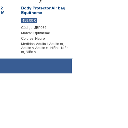
 2
Body Protector Air bag
t M
Equitheme
459.00 €
Código: JBP036
Marca:
Equitheme
Colores: Negro
Medidas: Adulto l, Adulto m,
Adulto s, Adulto xl, Niño l, Niño
m, Niño s