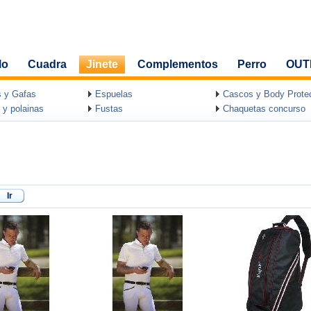
lo
Cuadra
Jinete
Complementos
Perro
OUT
 y Gafas
Espuelas
Cascos y Body Protec
 y polainas
Fustas
Chaquetas concurso
Ir