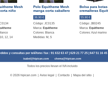
quitheme Mesh
Polo Equitheme Mesh
Bolsa para botas
orta niño
manga corta caballero
cremalleras Equi
36.90 €
55.90 €
JC0134
Código: JC0135
Código: JB0245
uitheme
Marca:
Equitheme
Marca:
Equitheme
Blanco
Colores: Blanca
Colores: Azul marino
10, 12, 14
Medidas: M, S
didos y consultas por teléfono / fax :
91 632 63 47
| 629 21 77 25 | 647 51 16 45
isabel@hipican.com
chema@hipican.com
Todos los precios llevan el IVA incluido
© 2026 hipican.com |
Aviso legal
|
Contacto
|
Mapa del sitio
|