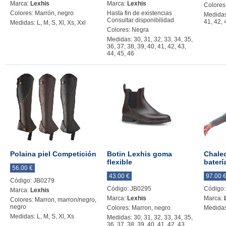
Marca:
Lexhis
Marca:
Lexhis
Colores
Colores: Marrón, negro
Hasta fin de existencias
Medidas:
Consultar disponibilidad
41, 42, 
Medidas: L, M, S, Xl, Xs, Xxl
Colores: Negra
Medidas: 30, 31, 32, 33, 34, 35,
36, 37, 38, 39, 40, 41, 42, 43,
44, 45, 46
Polaina piel Competición
Botin Lexhis goma
Chale
flexible
baterí
56.00 €
43.00 €
97.00 
Código: JB0279
Código: JB0295
Código
Marca:
Lexhis
Marca:
Lexhis
Marca:
Colores: Marron, marron/negro,
negro
Colores: Marron, negro
Medidas:
Medidas: L, M, S, Xl, Xs
Medidas: 30, 31, 32, 33, 34, 35,
36, 37, 38, 39, 40, 41, 42, 43,