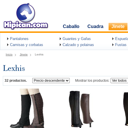
Caballo
Cuadra
Jinete
Pantalones
Guantes y Gafas
Espuel
Camisas y corbatas
Calzado y polainas
Fustas
Inicio
Jinete
Lexhis
Lexhis
32 productos.
Mostrar los productos: