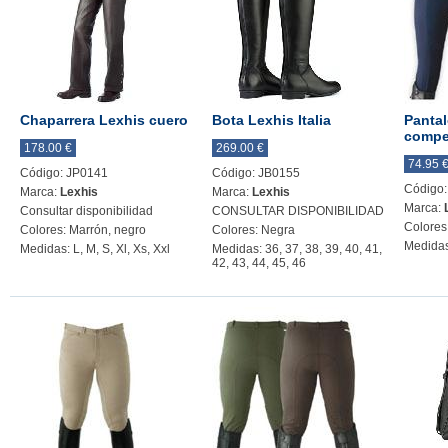
Chaparrera Lexhis cuero
Bota Lexhis Italia
Panta
compe
178.00 €
269.00 €
74.95 
Código: JP0141
Código: JB0155
Código:
Marca:
Lexhis
Marca:
Lexhis
Marca:
Consultar disponibilidad
CONSULTAR DISPONIBILIDAD
Colores
Colores: Marrón, negro
Colores: Negra
Medidas
Medidas: L, M, S, Xl, Xs, Xxl
Medidas: 36, 37, 38, 39, 40, 41,
42, 43, 44, 45, 46