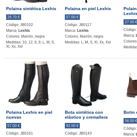
Polaina sintética Lexhis
Polaina en piel Lexhis
Polai
Lexhi
26.70 €
57.00 €
27.00 
Código: JB0102
Código: JB0117
Código:
Marca:
Lexhis
Marca:
Lexhis
Marca:
Colores: Marrón, negra
Colores: Marrón, negra
Colores
Medidas: 10, 12, 6, 8, L, M, S,
Medidas: L, M, S, Xl, Xs, Xxl
Xl, Xs, Xxl
Medidas:
Polaina Lexhis en piel
Bota sintética con
Botin 
nuevas
elástico y cremallera
56.00 
57.00 €
92.00 €
Código:
Código: JB0161
Código: JB0143
Marca: