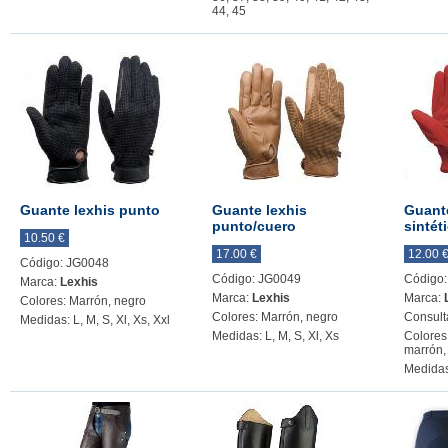
44, 45
Guante lexhis punto
Guante lexhis
Guante
punto/cuero
sintét
10.50 €
17.00 €
12.00 
Código: JG0048
Código: JG0049
Código
Marca:
Lexhis
Marca:
Lexhis
Marca:
Colores: Marrón, negro
Colores: Marrón, negro
Consult
Medidas: L, M, S, Xl, Xs, Xxl
Medidas: L, M, S, Xl, Xs
Colores:
marrón,
Medidas: