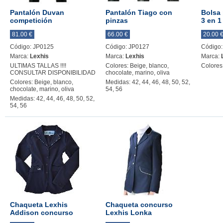
Pantalón Duvan
Pantalón Tiago con
Bolsa 
competición
pinzas
3 en 1
81.00 €
66.00 €
20.00 
Código: JP0125
Código: JP0127
Código:
Marca:
Lexhis
Marca:
Lexhis
Marca:
ULTIMAS TALLAS !!!!
Colores: Beige, blanco,
Colores
CONSULTAR DISPONIBILIDAD
chocolate, marino, oliva
Colores: Beige, blanco,
Medidas: 42, 44, 46, 48, 50, 52,
chocolate, marino, oliva
54, 56
Medidas: 42, 44, 46, 48, 50, 52,
54, 56
Chaqueta Lexhis
Chaqueta concurso
Addison concurso
Lexhis Lonka