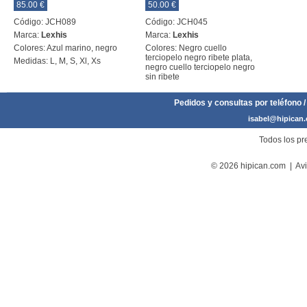
85.00 €
50.00 €
Código: JCH089
Código: JCH045
Marca:
Lexhis
Marca:
Lexhis
Colores: Azul marino, negro
Colores: Negro cuello
terciopelo negro ribete plata,
Medidas: L, M, S, Xl, Xs
negro cuello terciopelo negro
sin ribete
Pedidos y consultas por teléfono /
isabel@hipican
Todos los pre
© 2026 hipican.com |
Avi