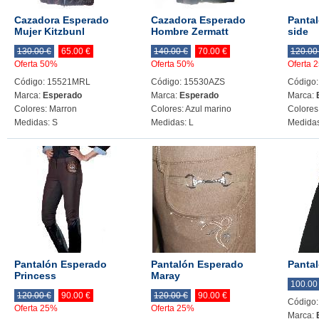
Cazadora Esperado
Cazadora Esperado
Panta
Mujer Kitzbunl
Hombre Zermatt
side
130.00 €
65.00 €
140.00 €
70.00 €
120.00
Oferta 50%
Oferta 50%
Oferta 
Código: 15521MRL
Código: 15530AZS
Código:
Marca:
Esperado
Marca:
Esperado
Marca:
Colores: Marron
Colores: Azul marino
Colores:
Medidas: S
Medidas: L
Medidas
Pantalón Esperado
Pantalón Esperado
Panta
Princess
Maray
100.00
120.00 €
90.00 €
120.00 €
90.00 €
Código:
Oferta 25%
Oferta 25%
Marca: