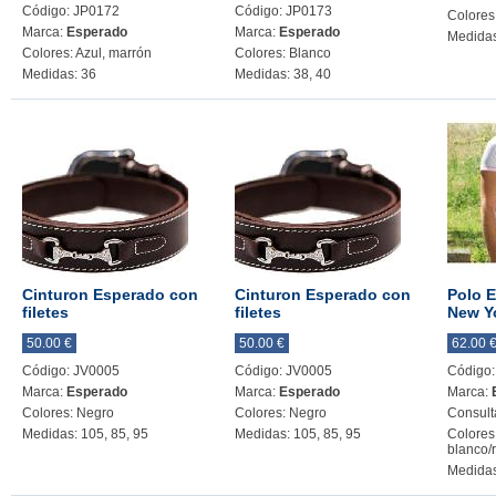
Código: JP0172
Código: JP0173
Colores
Marca:
Esperado
Marca:
Esperado
Medidas
Colores: Azul, marrón
Colores: Blanco
Medidas: 36
Medidas: 38, 40
Cinturon Esperado con
Cinturon Esperado con
Polo 
filetes
filetes
New Y
50.00 €
50.00 €
62.00 
Código: JV0005
Código: JV0005
Código
Marca:
Esperado
Marca:
Esperado
Marca:
Colores: Negro
Colores: Negro
Consult
Medidas: 105, 85, 95
Medidas: 105, 85, 95
Colores
blanco/
Medidas