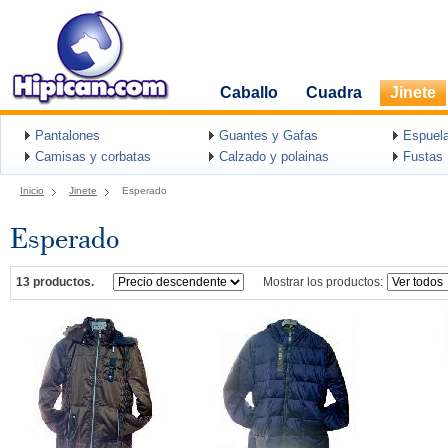
Caballo
Cuadra
Jinete
Pantalones
Guantes y Gafas
Espuel
Camisas y corbatas
Calzado y polainas
Fustas
Inicio
Jinete
Esperado
Esperado
13 productos.
Mostrar los productos: