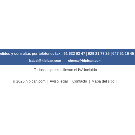
didos y consultas por teléfono / fax :
91 632 63 47
| 629 21 77 25 | 647 51 16 45
isabel@hipican.com
chema@hipican.com
Todos los precios llevan el IVA incluido
© 2026 hipican.com |
Aviso legal
|
Contacto
|
Mapa del sitio
|