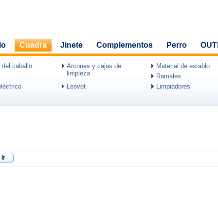
lo
Cuadra
Jinete
Complementos
Perro
OUT
 del caballo
Arcones y cajas de
Material de establo
limpieza
Ramales
léctrico
Leovet
Limpiadores
Ir