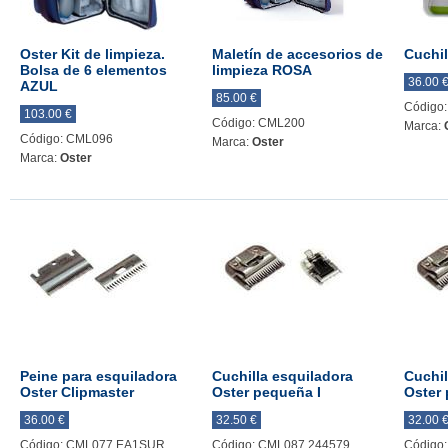
Oster Kit de limpieza.
Maletín de accesorios de
Cuchil
Bolsa de 6 elementos
limpieza ROSA
36.00 
AZUL
85.00 €
Código
103.00 €
Código: CML200
Marca:
Código: CML096
Marca:
Oster
Marca:
Oster
Peine para esquiladora
Cuchilla esquiladora
Cuchil
Oster Clipmaster
Oster pequeña I
Oster 
36.00 €
32.50 €
32.00 
Código: CML077.EA1SUR
Código: CML087.244579
Código