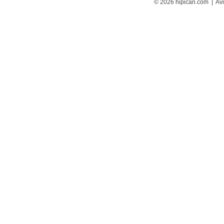
© 2026 hipican.com |
Avi