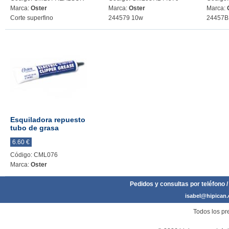
Marca:
Oster
Marca:
Oster
Marca:
Corte superfino
244579 10w
24457B 
Esquiladora repuesto
tubo de grasa
6.60 €
Código: CML076
Marca:
Oster
Pedidos y consultas por teléfono /
isabel@hipican
Todos los pre