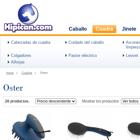
Caballo
Cuadra
Jinete
Cabezadas de cuadra
Cuidado del caballo
Arcones
limpiez
Colgadores
Pastor eléctrico
Leovet
Alforjas
Inicio
Cuadra
Oster
Oster
26 productos.
Mostrar los productos: