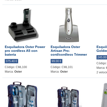
Esquiladora Oster Power
Esquiladora Oster
Esquil
pro cordless A5 con
Artisan Pro-
Golde
bateria
cord/cordless Trimmer
245.00
375.40 €
99.00 €
Código
Código: CML100
Código: CML101
Marca:
Marca:
Oster
Marca:
Oster
2 veloc