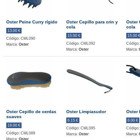
Oster Peine Curry rígido
Oster Cepillo para crin y
Oster 
cola
cola
13.00 €
15.00 €
15.00 
Código: CML090
Código: CML092
Código
Marca:
Oster
Marca:
Oster
Marca:
Oster Cepillo de cerdas
Oster Limpiasudor
Oster
suaves
6.15 €
6.00 €
19.00 €
Código: CML095
Código
Código: CML089
Marca:
Oster
Marca:
Marca:
Oster