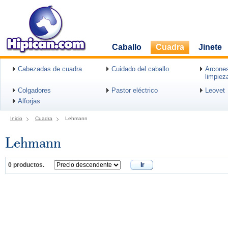
Caballo
Cuadra
Jinete
Cabezadas de cuadra
Cuidado del caballo
Arcones
limpiez
Colgadores
Pastor eléctrico
Leovet
Alforjas
Inicio
Cuadra
Lehmann
Lehmann
0 productos.
Ir