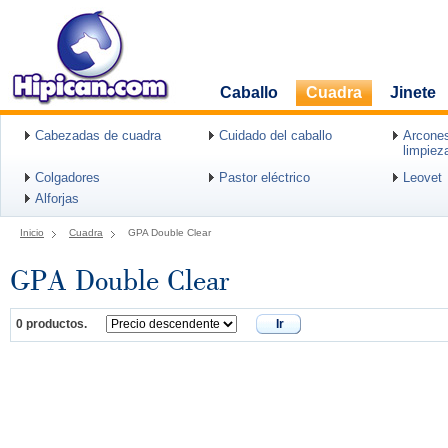
Caballo
Cuadra
Jinete
Cabezadas de cuadra
Cuidado del caballo
Arcones
limpiez
Colgadores
Pastor eléctrico
Leovet
Alforjas
Inicio
Cuadra
GPA Double Clear
GPA Double Clear
0 productos.
Ir