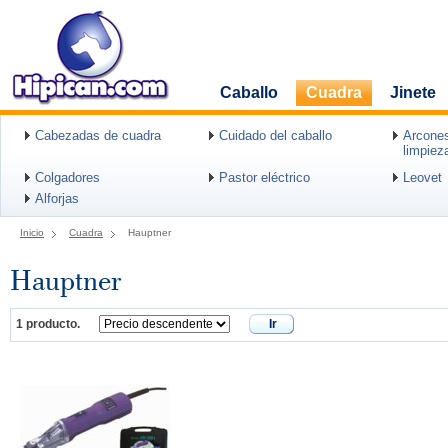
Caballo
Cuadra
Jinete
Cabezadas de cuadra
Cuidado del caballo
Arcones
limpiez
Colgadores
Pastor eléctrico
Leovet
Alforjas
Inicio
Cuadra
Hauptner
Hauptner
1 producto.
Ir