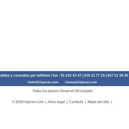
didos y consultas por teléfono / fax :
91 632 63 47
| 629 21 77 25 | 647 51 16 45
isabel@hipican.com
chema@hipican.com
Todos los precios llevan el IVA incluido
© 2026 hipican.com |
Aviso legal
|
Contacto
|
Mapa del sitio
|