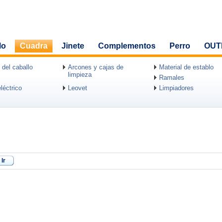
lo
Cuadra
Jinete
Complementos
Perro
OUT
 del caballo
Arcones y cajas de
Material de establo
limpieza
Ramales
léctrico
Leovet
Limpiadores
Ir