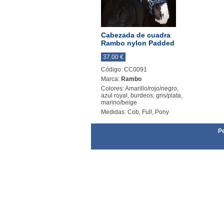
Cabezada de cuadra
Rambo nylon Padded
37.00 €
Código: CC0091
Marca:
Rambo
Colores: Amarillo/rojo/negro,
azul royal, burdeos, gris/plata,
marino/beige
Medidas: Cob, Full, Pony
Pe