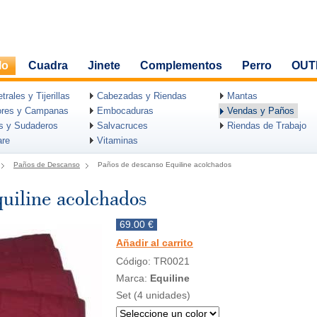
lo
Cuadra
Jinete
Complementos
Perro
OUT
rales y Tijerillas
Cabezadas y Riendas
Mantas
ores y Campanas
Embocaduras
Vendas y Paños
as y Sudaderos
Salvacruces
Riendas de Trabajo
are
Vitaminas
Paños de Descanso
Paños de descanso Equiline acolchados
uiline acolchados
69.00 €
Añadir al carrito
Código: TR0021
Marca:
Equiline
Set (4 unidades)