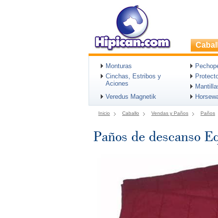
Cabal
Monturas
Pechopet
Cinchas, Estribos y
Protect
Aciones
Mantill
Veredus Magnetik
Horsew
Inicio
Caballo
Vendas y Paños
Paños
Paños de descanso Eq