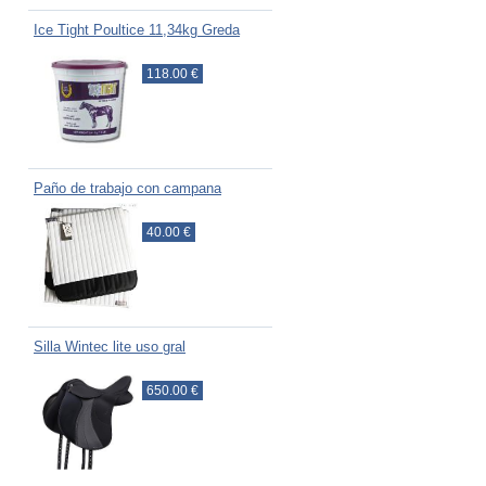
Ice Tight Poultice 11,34kg Greda
118.00 €
Paño de trabajo con campana
40.00 €
Silla Wintec lite uso gral
650.00 €