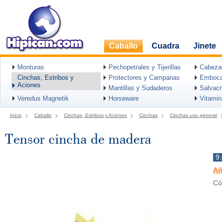
Caballo
Cuadra
Jinete
Monturas
Pechopetrales y Tijerillas
Cabeza
Cinchas, Estribos y
Protectores y Campanas
Emboca
Aciones
Mantillas y Sudaderos
Salvac
Veredus Magnetik
Horseware
Vitami
Inicio
Caballo
Cinchas, Estribos y Aciones
Cinchas
Cinchas uso general
Tensor cincha de madera
9
Añ
Có