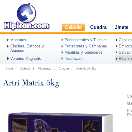
Caballo
Cuadra
Jinete
Monturas
Pechopetrales y Tijerillas
Cabeza
Cinchas, Estribos y
Protectores y Campanas
Emboca
Aciones
Mantillas y Sudaderos
Salvac
Veredus Magnetik
Horseware
Vitami
Inicio
Caballo
Vitaminas
Cavalor
Artri Matrix 5kg
Artri Matrix 5kg
Có
Ma
Pr
En