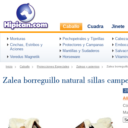
Caballo
Cuadra
Jinete
Monturas
Pechopetrales y Tijerillas
Cabeza
Cinchas, Estribos y
Protectores y Campanas
Emboca
Aciones
Mantillas y Sudaderos
Salvac
Veredus Magnetik
Horseware
Vitami
Inicio
Caballo
Protecciones Especiales
Zaleas y asientos
Zalea borreguill
Zalea borreguillo natural sillas camp
2
Añ
Có
Ma