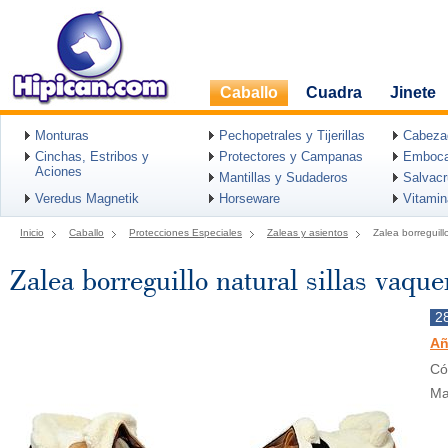
Caballo
Cuadra
Jinete
Monturas
Pechopetrales y Tijerillas
Cabeza
Cinchas, Estribos y
Protectores y Campanas
Emboca
Aciones
Mantillas y Sudaderos
Salvac
Veredus Magnetik
Horseware
Vitami
Inicio
Caballo
Protecciones Especiales
Zaleas y asientos
Zalea borreguill
Zalea borreguillo natural sillas vaque
2
Añ
Có
Ma