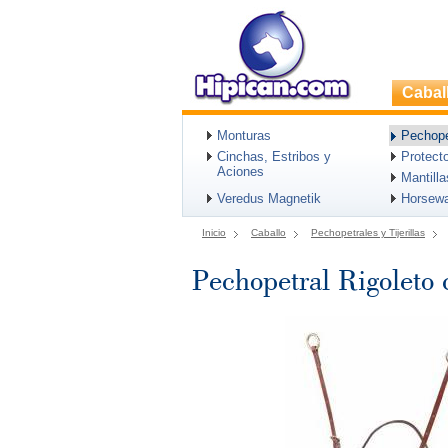
Cabal
Monturas
Pechopet
Cinchas, Estribos y
Protect
Aciones
Mantill
Veredus Magnetik
Horsew
Inicio
Caballo
Pechopetrales y Tijerillas
Pechopetral Rigoleto c