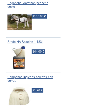
Enganche Marathon pecherin
doble
1130.00 €
Stride HA Solution 1,183L
144.00 €
Campanas inglesas abiertas con
correa
21.20 €