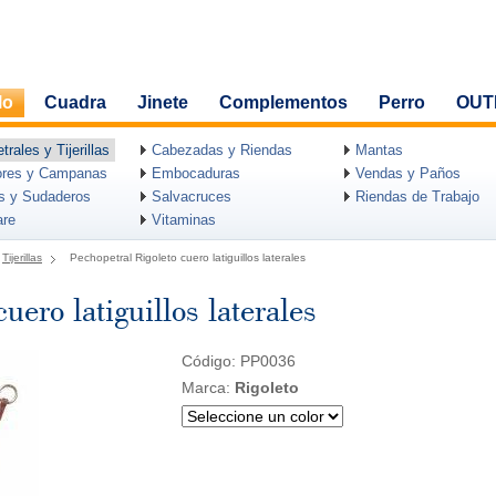
lo
Cuadra
Jinete
Complementos
Perro
OUT
rales y Tijerillas
Cabezadas y Riendas
Mantas
ores y Campanas
Embocaduras
Vendas y Paños
as y Sudaderos
Salvacruces
Riendas de Trabajo
are
Vitaminas
Tijerillas
Pechopetral Rigoleto cuero latiguillos laterales
uero latiguillos laterales
Código: PP0036
Marca:
Rigoleto