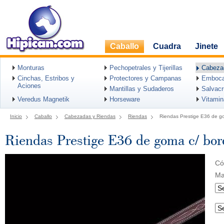
Caballo
Cuadra
Jinete
Monturas
Pechopetrales y Tijerillas
Cabeza
Cinchas, Estribos y
Protectores y Campanas
Emboca
Aciones
Mantillas y Sudaderos
Salvac
Veredus Magnetik
Horseware
Vitami
Inicio
Caballo
Cabezadas y Riendas
Riendas
Riendas Prestige E36 de g
Riendas Prestige E36 de goma c/ bo
Có
Ma