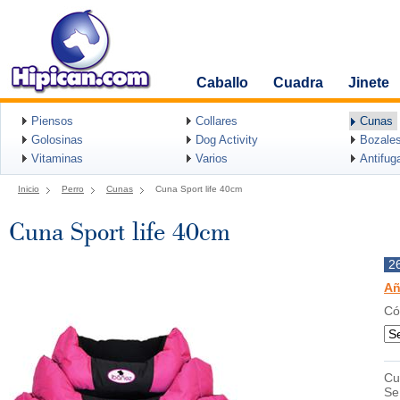
Caballo
Cuadra
Jinete
Piensos
Collares
Cunas
Golosinas
Dog Activity
Bozale
Vitaminas
Varios
Antifug
Inicio
Perro
Cunas
Cuna Sport life 40cm
Cuna Sport life 40cm
2
Añ
Có
Cu
Se