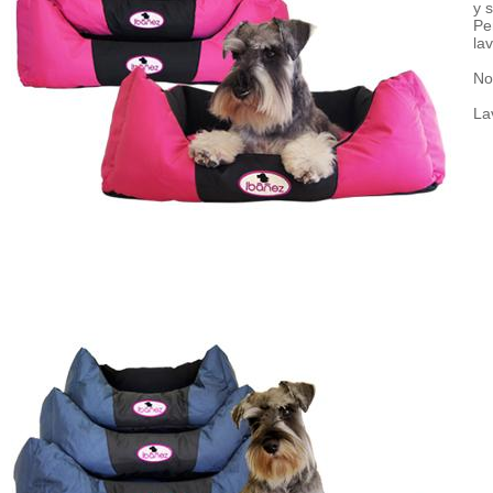
y 
Pe
la
No
La