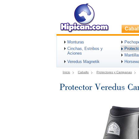
Cabal
Monturas
Pechopet
Cinchas, Estribos y
Protect
Aciones
Mantill
Veredus Magnetik
Horsew
Inicio
Caballo
Protectores y Campanas
Protector Veredus Ca