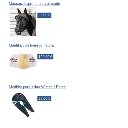
Mascara Equiline para el prado
36.00 €
Mantilla con borrego natural
120.00 €
Medidor para sillas Wintec / Bates
29.00 €