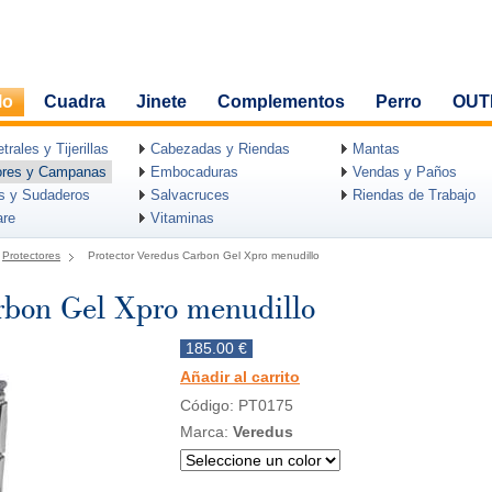
lo
Cuadra
Jinete
Complementos
Perro
OUT
rales y Tijerillas
Cabezadas y Riendas
Mantas
ores y Campanas
Embocaduras
Vendas y Paños
as y Sudaderos
Salvacruces
Riendas de Trabajo
are
Vitaminas
Protectores
Protector Veredus Carbon Gel Xpro menudillo
rbon Gel Xpro menudillo
185.00 €
Añadir al carrito
Código: PT0175
Marca:
Veredus