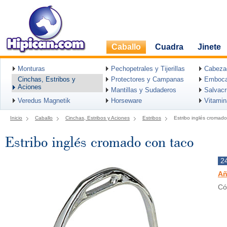
Caballo
Cuadra
Jinete
Monturas
Pechopetrales y Tijerillas
Cabeza
Cinchas, Estribos y
Protectores y Campanas
Emboca
Aciones
Mantillas y Sudaderos
Salvac
Veredus Magnetik
Horseware
Vitami
Inicio
Caballo
Cinchas, Estribos y Aciones
Estribos
Estribo inglés cromad
Estribo inglés cromado con taco
2
Añ
Có