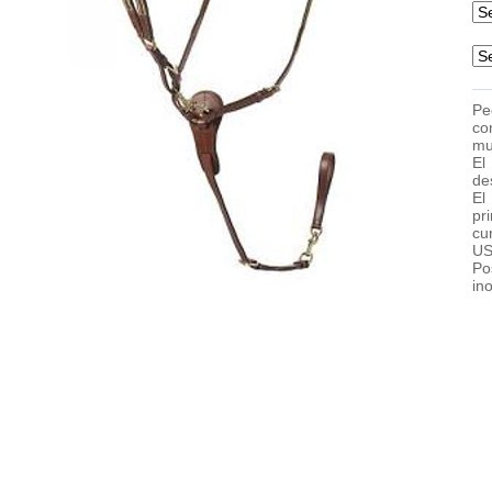
Pe
co
mu
El
de
El
pr
cu
US
Po
in