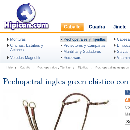
Caballo
Cuadra
Jinete
Monturas
Pechopetrales y Tijerillas
Cabeza
Cinchas, Estribos y
Protectores y Campanas
Emboca
Aciones
Mantillas y Sudaderos
Salvac
Veredus Magnetik
Horseware
Vitami
Inicio
Caballo
Pechopetrales y Tijerillas
Tijerillas
Pechopetral ingles green el
Pechopetral ingles green elástico con t
7
Añ
Có
Ma