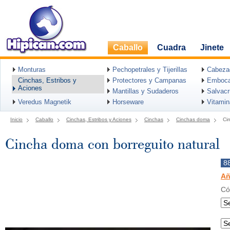
Caballo
Cuadra
Jinete
Monturas
Pechopetrales y Tijerillas
Cabeza
Cinchas, Estribos y
Protectores y Campanas
Emboca
Aciones
Mantillas y Sudaderos
Salvac
Veredus Magnetik
Horseware
Vitami
Inicio
Caballo
Cinchas, Estribos y Aciones
Cinchas
Cinchas doma
Ci
Cincha doma con borreguito natural
8
Añ
Có