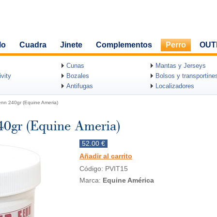
lo
Cuadra
Jinete
Complementos
Perro
OUT
Cunas
Mantas y Jerseys
vity
Bozales
Bolsos y transportine
Antifugas
Localizadores
nn 240gr (Equine Ameria)
40gr (Equine Ameria)
52.00 €
Añadir al carrito
Código: PVIT15
Marca:
Equine América