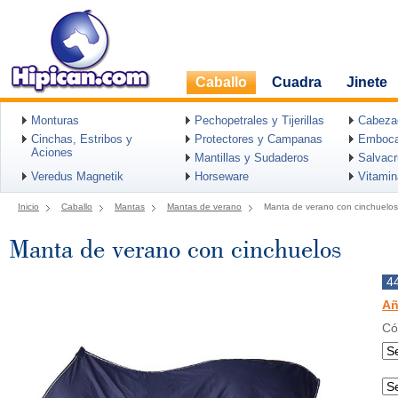
Caballo
Cuadra
Jinete
Monturas
Pechopetrales y Tijerillas
Cabeza
Cinchas, Estribos y
Protectores y Campanas
Emboca
Aciones
Mantillas y Sudaderos
Salvac
Veredus Magnetik
Horseware
Vitami
Inicio
Caballo
Mantas
Mantas de verano
Manta de verano con cinchuelos
Manta de verano con cinchuelos
4
Añ
Có