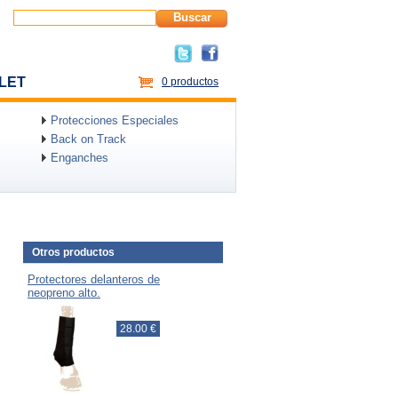
Buscar
LET
0 productos
Protecciones Especiales
Back on Track
Enganches
Otros productos
Protectores delanteros de
neopreno alto.
28.00 €