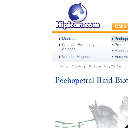
Cabal
Monturas
Pechopet
Cinchas, Estribos y
Protect
Aciones
Mantill
Veredus Magnetik
Horsew
Inicio
Caballo
Pechopetrales y Tijerillas
Pechopetral Raid Bio