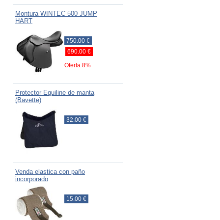
Montura WINTEC 500 JUMP
HART
750.00 €
690.00 €
Oferta 8%
Protector Equiline de manta
(Bavette)
32.00 €
Venda elastica con paño
incorporado
15.00 €