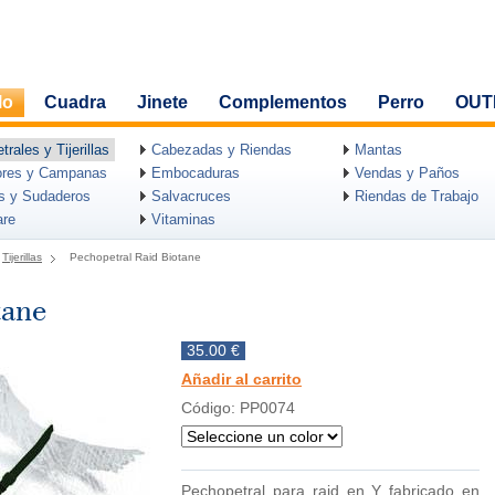
lo
Cuadra
Jinete
Complementos
Perro
OUT
rales y Tijerillas
Cabezadas y Riendas
Mantas
ores y Campanas
Embocaduras
Vendas y Paños
as y Sudaderos
Salvacruces
Riendas de Trabajo
are
Vitaminas
Tijerillas
Pechopetral Raid Biotane
tane
35.00 €
Añadir al carrito
Código: PP0074
Pechopetral para raid en Y fabricado en