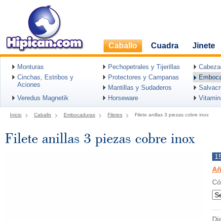
Caballo
Cuadra
Jinete
Monturas
Pechopetrales y Tijerillas
Cabeza
Cinchas, Estribos y
Protectores y Campanas
Emboca
Aciones
Mantillas y Sudaderos
Salvac
Veredus Magnetik
Horseware
Vitami
Inicio
Caballo
Embocaduras
Filetes
Filete anillas 3 piezas cobre inox
Filete anillas 3 piezas cobre inox
1
Añ
Có
Di