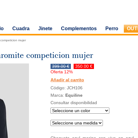
lo
Cuadra
Jinete
Complementos
Perro
OUT
 competicion mujer
romite competicion mujer
399.00 €
350.00 €
Oferta 12%
Añadir al carrito
Código: JCH106
Marca:
Equiline
Consultar disponibilidad