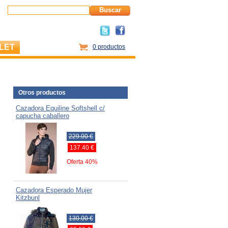
Buscar
LET
0 productos
Otros productos
Cazadora Equiline Softshell c/
capucha caballero
229.00 €
137.40 €
Oferta 40%
Cazadora Esperado Mujer
Kitzbunl
130.00 €