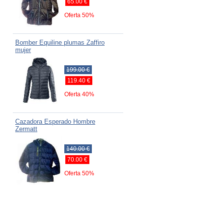
65.00 €
Oferta 50%
Bomber Equiline plumas Zaffiro
mujer
199.00 €
119.40 €
Oferta 40%
Cazadora Esperado Hombre
Zermatt
140.00 €
70.00 €
Oferta 50%