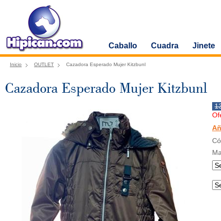
Caballo
Cuadra
Jinete
Inicio
OUTLET
Cazadora Esperado Mujer Kitzbunl
Cazadora Esperado Mujer Kitzbunl
1
Of
Añ
Có
Ma