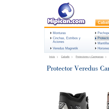
Cabal
Monturas
Pechopet
Cinchas, Estribos y
Protect
Aciones
Mantill
Veredus Magnetik
Horsew
Inicio
Caballo
Protectores y Campanas
Protector Veredus Ca