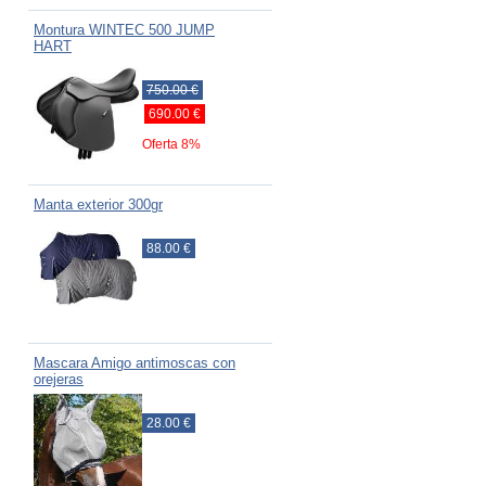
Montura WINTEC 500 JUMP
HART
750.00 €
690.00 €
Oferta 8%
Manta exterior 300gr
88.00 €
Mascara Amigo antimoscas con
orejeras
28.00 €