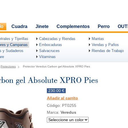
lo
Cuadra
Jinete
Complementos
Perro
OUT
rales y Tijerillas
Cabezadas y Riendas
Mantas
ores y Campanas
Embocaduras
Vendas y Paños
as y Sudaderos
Salvacruces
Riendas de Trabajo
are
Vitaminas
Protectores
Protector Veredus Carbon gel Absolute XPRO Pies
rbon gel Absolute XPRO Pies
230.00 €
Añadir al carrito
Código: PT0255
Marca:
Veredus