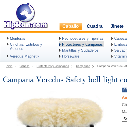
Caballo
Cuadra
Jinete
Monturas
Pechopetrales y Tijerillas
Cabeza
Cinchas, Estribos y
Protectores y Campanas
Emboca
Aciones
Mantillas y Sudaderos
Salvac
Veredus Magnetik
Horseware
Vitami
Inicio
Caballo
Protectores y Campanas
Campanas
Campana Veredus Safety
Campana Veredus Safety bell light co
6
Añ
Có
Ma