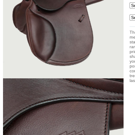
Th
me
st
ra
pr
sh
yo
po
co
tr
la