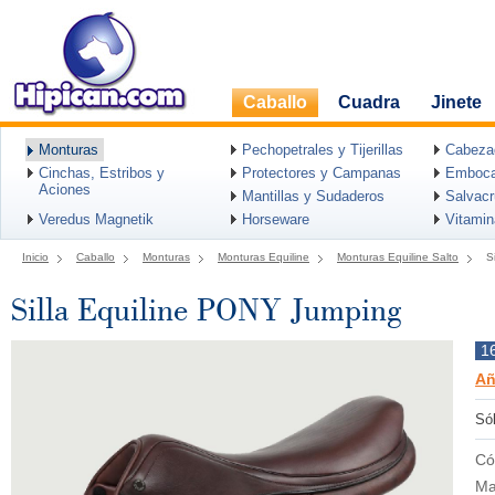
Caballo
Cuadra
Jinete
Monturas
Pechopetrales y Tijerillas
Cabeza
Cinchas, Estribos y
Protectores y Campanas
Emboca
Aciones
Mantillas y Sudaderos
Salvac
Veredus Magnetik
Horseware
Vitami
Inicio
Caballo
Monturas
Monturas Equiline
Monturas Equiline Salto
S
Silla Equiline PONY Jumping
1
Añ
Sól
Có
Ma