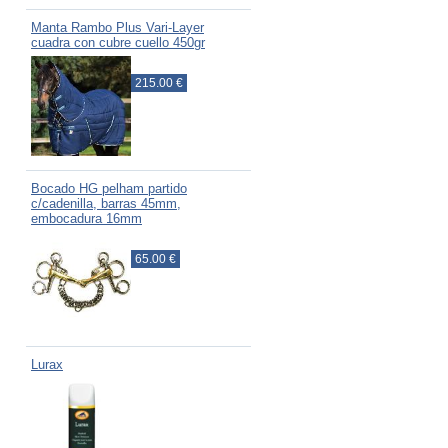
Manta Rambo Plus Vari-Layer
cuadra con cubre cuello 450gr
215.00 €
Bocado HG pelham partido
c/cadenilla, barras 45mm,
embocadura 16mm
65.00 €
Lurax