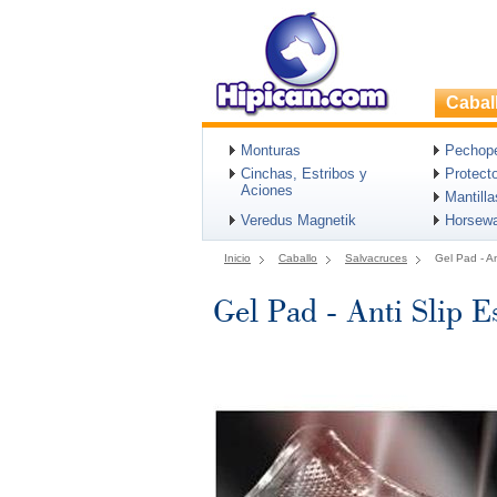
Cabal
Monturas
Pechopet
Cinchas, Estribos y
Protect
Aciones
Mantill
Veredus Magnetik
Horsew
Inicio
Caballo
Salvacruces
Gel Pad - A
Gel Pad - Anti Slip 