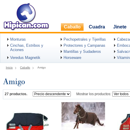
Caballo
Cuadra
Jinete
Monturas
Pechopetrales y Tijerillas
Cabeza
Cinchas, Estribos y
Protectores y Campanas
Emboca
Aciones
Mantillas y Sudaderos
Salvac
Veredus Magnetik
Horseware
Vitami
Inicio
Caballo
Amigo
Amigo
27 productos.
Mostrar los productos: