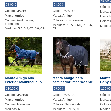
43.00 
78.00 €
64.00 €
Código
Código: MA0167
Código: MA0168
Marca:
Marca:
Amigo
Marca:
Amigo
Hasta fi
Colores: Azul marino,
Colores: Bronze/marino
Colores
berenjena
Medidas: 5'9, 5´6, 6'0, 6'3, 6'6,
Medidas:
Medidas: 5.6, 5.9, 6'3, 6'6, 6.9
6'9
Manta Amigo Mio
Manta amigo para
Manta
exterior c/cubrecuello
caminador impermeable
Pony 
110.00 €
95.00 €
110.00
Código: MA0198
Código: MA0199
Código
Marca:
Amigo
Marca:
Amigo
Marca:
Colores: Marino/rojo
Colores: Negra/plata
Colores:
Medidas: 6.9
Medidas: L, M, S, Xl
Medidas