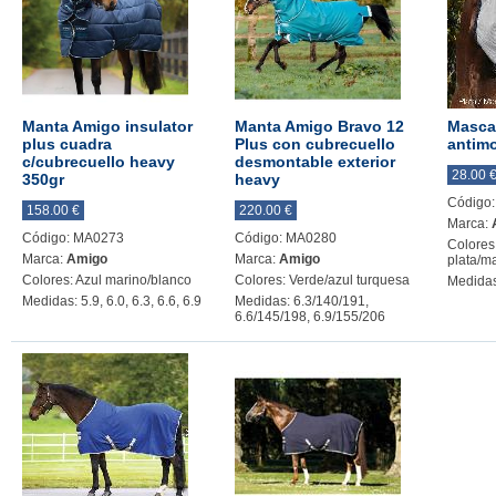
Manta Amigo insulator
Manta Amigo Bravo 12
Masca
plus cuadra
Plus con cubrecuello
antimo
c/cubrecuello heavy
desmontable exterior
28.00 
350gr
heavy
Código
158.00 €
220.00 €
Marca:
Código: MA0273
Código: MA0280
Colores
Marca:
Amigo
Marca:
Amigo
plata/m
Colores: Azul marino/blanco
Colores: Verde/azul turquesa
Medidas
Medidas: 5.9, 6.0, 6.3, 6.6, 6.9
Medidas: 6.3/140/191,
6.6/145/198, 6.9/155/206