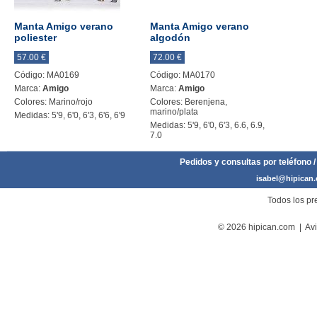
Manta Amigo verano
Manta Amigo verano
poliester
algodón
57.00 €
72.00 €
Código: MA0169
Código: MA0170
Marca:
Amigo
Marca:
Amigo
Colores: Marino/rojo
Colores: Berenjena,
marino/plata
Medidas: 5'9, 6'0, 6'3, 6'6, 6'9
Medidas: 5'9, 6'0, 6'3, 6.6, 6.9,
7.0
Pedidos y consultas por teléfono /
isabel@hipican
Todos los pre
© 2026 hipican.com |
Avi