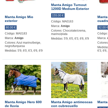
Manta Amigo Turnout
1200D Medium Exterior
155.00 €
Manta Amigo Mio
Manta
exterior
cuadr
Código: MA0163
Marca:
Amigo
80.00 €
92.00 
Colores: Chocolate/crema,
Código: MA0183
Código
marino/plata
Marca:
Amigo
Marca:
Medidas: 5'9, 6'0, 6'3, 6'6, 6'9
Colores: Azul marino/beige,
Colores
negro/turquesa
Medidas: 
Medidas: 5'9, 6'0, 6'3, 6'6, 6'9
6'3, 6'6,
Manta Amigo Hero 600
Manta Amigo antimoscas
Manta
de lluvia
con cubrecuello