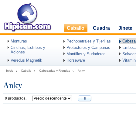
Caballo
Cuadra
Jinete
Monturas
Pechopetrales y Tijerillas
Cabeza
Cinchas, Estribos y
Protectores y Campanas
Emboca
Aciones
Mantillas y Sudaderos
Salvac
Veredus Magnetik
Horseware
Vitami
Inicio
Caballo
Cabezadas y Riendas
Anky
Anky
0 productos.
Ir