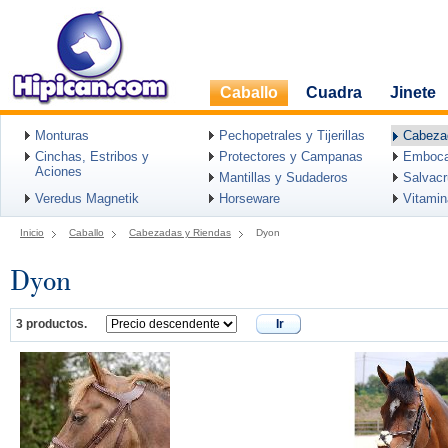
Caballo
Cuadra
Jinete
Monturas
Pechopetrales y Tijerillas
Cabeza
Cinchas, Estribos y
Protectores y Campanas
Emboca
Aciones
Mantillas y Sudaderos
Salvac
Veredus Magnetik
Horseware
Vitami
Inicio
Caballo
Cabezadas y Riendas
Dyon
Dyon
3 productos.
Ir