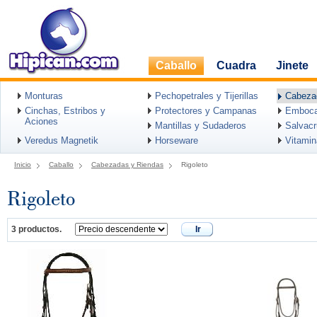
Caballo
Cuadra
Jinete
Monturas
Pechopetrales y Tijerillas
Cabeza
Cinchas, Estribos y
Protectores y Campanas
Emboca
Aciones
Mantillas y Sudaderos
Salvac
Veredus Magnetik
Horseware
Vitami
Inicio
Caballo
Cabezadas y Riendas
Rigoleto
Rigoleto
3 productos.
Ir