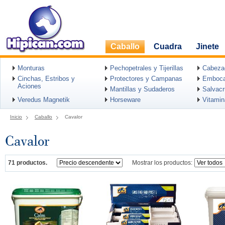
Caballo
Cuadra
Jinete
Monturas
Pechopetrales y Tijerillas
Cabeza
Cinchas, Estribos y
Protectores y Campanas
Emboca
Aciones
Mantillas y Sudaderos
Salvac
Veredus Magnetik
Horseware
Vitami
Inicio
Caballo
Cavalor
Cavalor
71 productos.
Mostrar los productos: