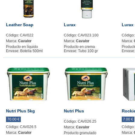
Leather Soap
Lurax
Lurax
Código: CAV022
Código: CAV023.100
Código
Marca:
Cavalor
Marca:
Cavalor
Marca:
Producto en líquido
Producto en crema
Product
Envase: Botella 500ml
Envase: Tubo 100 gr
Envase:
Nutri Plus 5kg
Nutri Plus
Rocki
70.00 €
7.00 €
Código: CAV026.25
Código: CAV026.5
Código
Marca:
Cavalor
Marca:
Cavalor
Marca:
Producto granulado