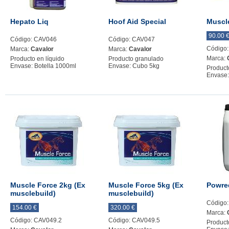
Hepato Liq
Hoof Aid Special
Muscle
90.00 
Código: CAV046
Código: CAV047
Código
Marca:
Cavalor
Marca:
Cavalor
Marca:
Producto en líquido
Producto granulado
Envase: Botella 1000ml
Envase: Cubo 5kg
Product
Envase:
Muscle Force 2kg (Ex
Muscle Force 5kg (Ex
Powre
musclebuild)
musclebuild)
Código
154.00 €
320.00 €
Marca:
Código: CAV049.2
Código: CAV049.5
Product