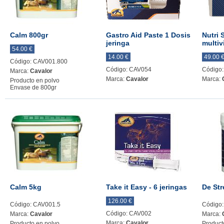
Calm 800gr
Gastro Aid Paste 1 Dosis
Nutri 
jeringa
multiv
54.00 €
14.00 €
49.00 
Código: CAV001.800
Código: CAV054
Código
Marca:
Cavalor
Marca:
Cavalor
Marca:
Producto en polvo
Envase de 800gr
Calm 5kg
Take it Easy - 6 jeringas
De Str
126.00 €
Código: CAV001.5
Código
Código: CAV002
Marca:
Cavalor
Marca:
Marca:
Cavalor
Producto en polvo
Product