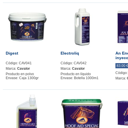
Digest
Electroliq
An En
inyec
Código: CAV041
Código: CAV042
83.00 
Marca:
Cavalor
Marca:
Cavalor
Código
Producto en polvo
Producto en líquido
Envase: Caja 1300gr
Envase: Botella 1000m1
Marca: