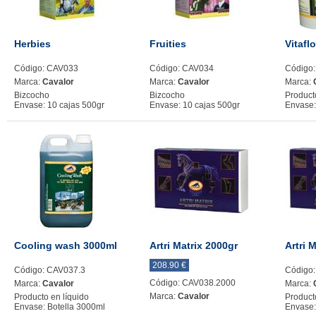
Herbies
Fruities
Vitafl
Código: CAV033
Código: CAV034
Código
Marca:
Cavalor
Marca:
Cavalor
Marca:
Bizcocho
Bizcocho
Product
Envase: 10 cajas 500gr
Envase: 10 cajas 500gr
Envase:
Cooling wash 3000ml
Artri Matrix 2000gr
Artri 
208.90 €
Código: CAV037.3
Código
Código: CAV038.2000
Marca:
Cavalor
Marca:
Marca:
Cavalor
Producto en líquido
Product
Envase: Botella 3000ml
Envase: