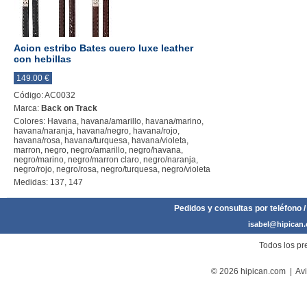
Acion estribo Bates cuero luxe leather
con hebillas
149.00 €
Código: AC0032
Marca:
Back on Track
Colores: Havana, havana/amarillo, havana/marino,
havana/naranja, havana/negro, havana/rojo,
havana/rosa, havana/turquesa, havana/violeta,
marron, negro, negro/amarillo, negro/havana,
negro/marino, negro/marron claro, negro/naranja,
negro/rojo, negro/rosa, negro/turquesa, negro/violeta
Medidas: 137, 147
Pedidos y consultas por teléfono /
isabel@hipican
Todos los pre
© 2026 hipican.com |
Avi