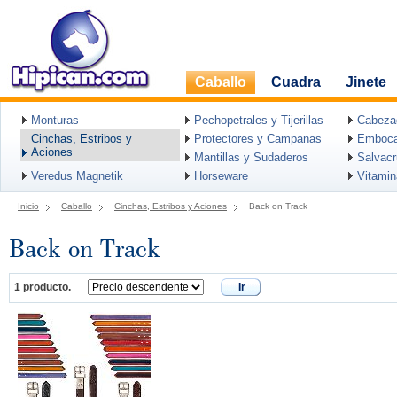
Caballo
Cuadra
Jinete
Monturas
Pechopetrales y Tijerillas
Cabeza
Cinchas, Estribos y
Protectores y Campanas
Emboca
Aciones
Mantillas y Sudaderos
Salvac
Veredus Magnetik
Horseware
Vitami
Inicio
Caballo
Cinchas, Estribos y Aciones
Back on Track
Back on Track
1 producto.
Ir