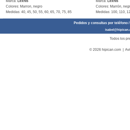
Marca:
Lexhis
Marca:
Lexhis
Colores: Marron, negro
Colores: Marrón, neg
Medidas: 40, 45, 50, 55, 60, 65, 70, 75, 85
Medidas: 100, 110, 12
Pedidos y consultas por teléfono /
isabel@hipican
Todos los pre
© 2026 hipican.com |
Avi