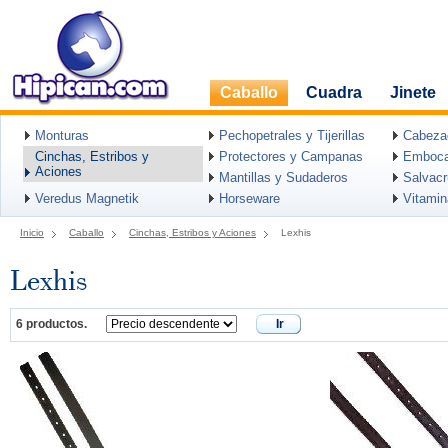
Caballo
Cuadra
Jinete
Monturas
Pechopetrales y Tijerillas
Cabeza
Cinchas, Estribos y
Protectores y Campanas
Emboca
Aciones
Mantillas y Sudaderos
Salvac
Veredus Magnetik
Horseware
Vitami
Inicio
Caballo
Cinchas, Estribos y Aciones
Lexhis
Lexhis
6 productos.
Ir