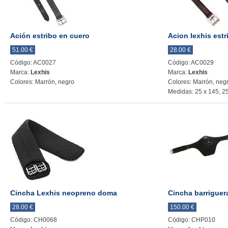
Ación estribo en cuero
Acion lexhis estr
51.00 €
28.00 €
Código: AC0027
Código: AC0029
Marca:
Lexhis
Marca:
Lexhis
Colores: Marrón, negro
Colores: Marrón, neg
Medidas: 25 x 145, 2
Cincha Lexhis neopreno doma
Cincha barriguer
28.00 €
150.00 €
Código: CH0068
Código: CHP010