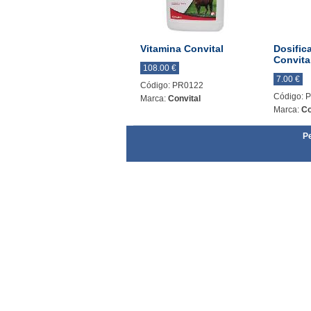
Vitamina Convital
Dosific
Convita
108.00 €
7.00 €
Código: PR0122
Código: 
Marca:
Convital
Marca:
Co
Pe