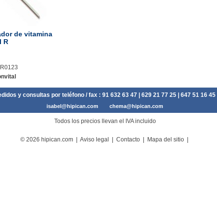
ador de vitamina
l R
PR0123
nvital
didos y consultas por teléfono / fax :
91 632 63 47
| 629 21 77 25 | 647 51 16 45
isabel@hipican.com
chema@hipican.com
Todos los precios llevan el IVA incluido
© 2026 hipican.com |
Aviso legal
|
Contacto
|
Mapa del sitio
|