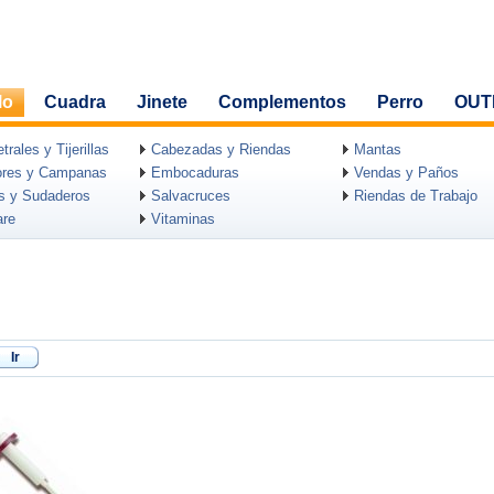
lo
Cuadra
Jinete
Complementos
Perro
OUT
rales y Tijerillas
Cabezadas y Riendas
Mantas
ores y Campanas
Embocaduras
Vendas y Paños
as y Sudaderos
Salvacruces
Riendas de Trabajo
are
Vitaminas
Ir