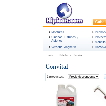
Cabal
Monturas
Pechopet
Cinchas, Estribos y
Protect
Aciones
Mantill
Veredus Magnetik
Horsew
Inicio
Caballo
Convital
Convital
2 productos.