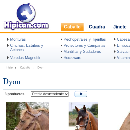
Caballo
Cuadra
Jinete
Monturas
Pechopetrales y Tijerillas
Cabeza
Cinchas, Estribos y
Protectores y Campanas
Emboca
Aciones
Mantillas y Sudaderos
Salvac
Veredus Magnetik
Horseware
Vitami
Inicio
Caballo
Dyon
Dyon
3 productos.
Ir