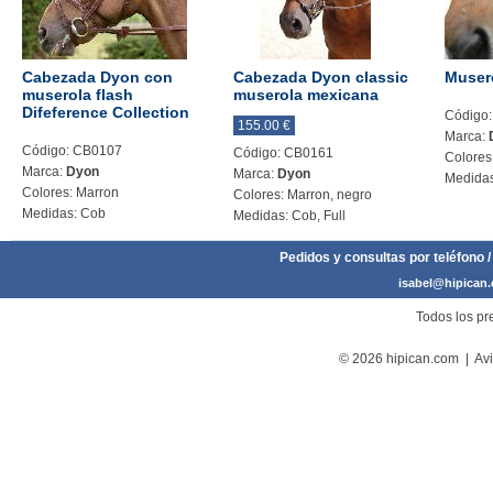
Cabezada Dyon con
Cabezada Dyon classic
Muser
muserola flash
muserola mexicana
Difeference Collection
Código
155.00 €
Marca:
Código: CB0107
Código: CB0161
Colores
Marca:
Dyon
Marca:
Dyon
Medidas
Colores: Marron
Colores: Marron, negro
Medidas: Cob
Medidas: Cob, Full
Pedidos y consultas por teléfono /
isabel@hipican
Todos los pre
© 2026 hipican.com |
Avi